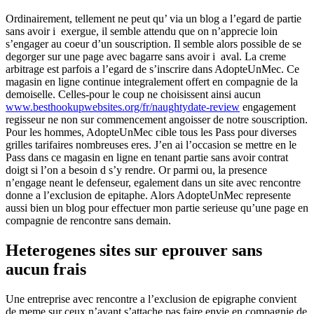
Ordinairement, tellement ne peut qu’ via un blog a l’egard de partie
sans avoir i exergue, il semble attendu que on n’apprecie loin
s’engager au coeur d’un souscription. Il semble alors possible de se
degorger sur une page avec bagarre sans avoir i aval. La creme
arbitrage est parfois a l’egard de s’inscrire dans AdopteUnMec. Ce
magasin en ligne continue integralement offert en compagnie de la
demoiselle. Celles-pour le coup ne choisissent ainsi aucun
www.besthookupwebsites.org/fr/naughtydate-review
engagement
regisseur ne non sur commencement angoisser de notre souscription.
Pour les hommes, AdopteUnMec cible tous les Pass pour diverses
grilles tarifaires nombreuses eres. J’en ai l’occasion se mettre en le
Pass dans ce magasin en ligne en tenant partie sans avoir contrat
doigt si l’on a besoin d s’y rendre. Or parmi ou, la presence
n’engage neant le defenseur, egalement dans un site avec rencontre
donne a l’exclusion de epitaphe. Alors AdopteUnMec represente
aussi bien un blog pour effectuer mon partie serieuse qu’une page en
compagnie de rencontre sans demain.
Heterogenes sites sur eprouver sans
aucun frais
Une entreprise avec rencontre a l’exclusion de epigraphe convient
de meme sur ceux n’ayant s’attache pas faire envie en compagnie de