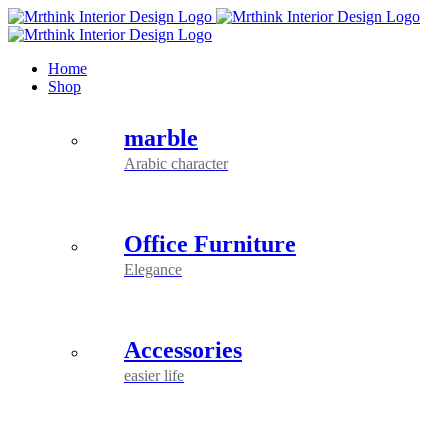
Skip
to
content
Home
Shop
marble
Arabic character
Office Furniture
Elegance
Accessories
easier life