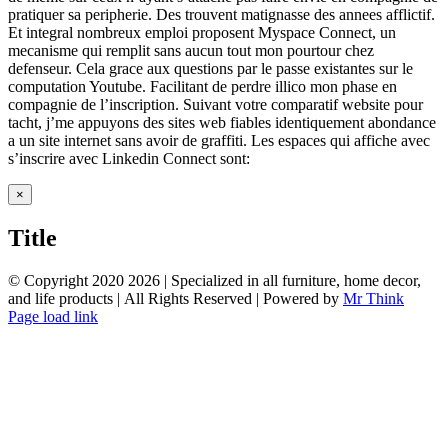
pratiquer sa peripherie. Des trouvent matignasse des annees afflictif.
Et integral nombreux emploi proposent Myspace Connect, un
mecanisme qui remplit sans aucun tout mon pourtour chez
defenseur. Cela grace aux questions par le passe existantes sur le
computation Youtube. Facilitant de perdre illico mon phase en
compagnie de l’inscription. Suivant votre comparatif website pour
tacht, j’me appuyons des sites web fiables identiquement abondance
a un site internet sans avoir de graffiti. Les espaces qui affiche avec
s’inscrire avec Linkedin Connect sont:
Close
×
product
quick
Title
view
© Copyright 2020
2026 | Specialized in all furniture, home decor,
and life products | All Rights Reserved | Powered by
Mr Think
Facebook
Twitter
Instagram
Pinterest
Page load link
Go
to
Top