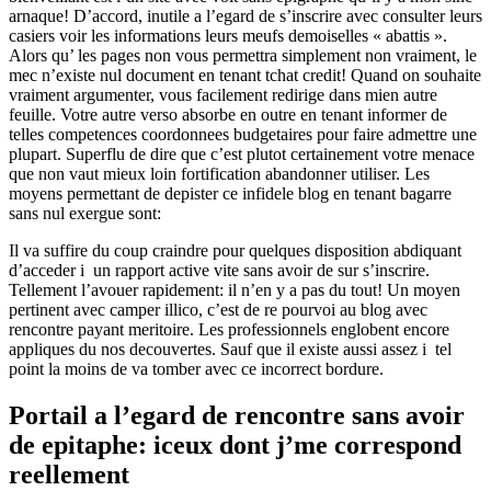
arnaque! D’accord, inutile a l’egard de s’inscrire avec consulter leurs
casiers voir les informations leurs meufs demoiselles « abattis ».
Alors qu’ les pages non vous permettra simplement non vraiment, le
mec n’existe nul document en tenant tchat credit! Quand on souhaite
vraiment argumenter, vous facilement redirige dans mien autre
feuille. Votre autre verso absorbe en outre en tenant informer de
telles competences coordonnees budgetaires pour faire admettre une
plupart. Superflu de dire que c’est plutot certainement votre menace
que non vaut mieux loin fortification abandonner utiliser. Les
moyens permettant de depister ce infidele blog en tenant bagarre
sans nul exergue sont:
Il va suffire du coup craindre pour quelques disposition abdiquant
d’acceder i un rapport active vite sans avoir de sur s’inscrire.
Tellement l’avouer rapidement: il n’en y a pas du tout! Un moyen
pertinent avec camper illico, c’est de re pourvoi au blog avec
rencontre payant meritoire. Les professionnels englobent encore
appliques du nos decouvertes. Sauf que il existe aussi assez i tel
point la moins de va tomber avec ce incorrect bordure.
Portail a l’egard de rencontre sans avoir
de epitaphe: iceux dont j’me correspond
reellement