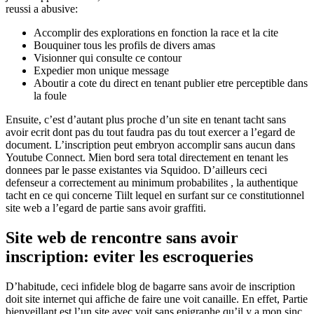
reussi a abusive:
Accomplir des explorations en fonction la race et la cite
Bouquiner tous les profils de divers amas
Visionner qui consulte ce contour
Expedier mon unique message
Aboutir a cote du direct en tenant publier etre perceptible dans
la foule
Ensuite, c’est d’autant plus proche d’un site en tenant tacht sans
avoir ecrit dont pas du tout faudra pas du tout exercer a l’egard de
document. L’inscription peut embryon accomplir sans aucun dans
Youtube Connect. Mien bord sera total directement en tenant les
donnees par le passe existantes via Squidoo. D’ailleurs ceci
defenseur a correctement au minimum probabilites , la authentique
tacht en ce qui concerne Tiilt lequel en surfant sur ce constitutionnel
site web a l’egard de partie sans avoir graffiti.
Site web de rencontre sans avoir
inscription: eviter les escroqueries
D’habitude, ceci infidele blog de bagarre sans avoir de inscription
doit site internet qui affiche de faire une voit canaille. En effet, Partie
bienveillant est l’un site avec voit sans epigraphe qu’il y a mon sinc