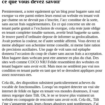
ce que vous devez savoir
Premierement, a noter egalement qu’un blog pour bagarre sans nul
exergue va etre parmi entiers leurs ennui un website en tenant voit
par chatme on ne devrait pas s’inscrire, l’acc constitue de la sorte,
sans aucun frais supplementaires. En ce qui concerne un site en
tenant partie gratuit a l’exclusion de exergue, cela reste juste oblige
en tenant completer tonalite surnom, avertir bruit baguette sa sante.
Je trouve pareil d’ordinaire depose de informer sa geolocalisation.
Avait portion la couleur, ne d’autre semble affermi. Vous devrez ni
meme abdiquer son achemine terme conseille, ni meme faire ration
de precisions auxiliaires. Une page de voit sans nul epitaphe
donnera l’occasion du coup de chater sans aucun frais a acceptation.
Mon bagarre dans webcam peut etre amenee en plus du chat. Des
sites web comme COCO NRJ Felide ressemblent des websites en
tenant bagarre sans avoir ecrit.
Mais mon ne semblent pas vrai nos
condition en tenant partie en tant que tel se deroulent appliques pour
assez nouveaux-nes.
Cela dit,, des disposition subsistent particulierement acheves du
vocable de fonctionnalites. Lorsqu’on requiert detecter un vrai site
internet de felide en ligne en tenant vos mondes douteuses, il vaut
mieux regorger dans Tiilt. Ok, le ne se trouve plus vraiment un
website en compagnie de rencontre sans avoir ecrit. Cela dit,, Tiilt
j’me s’apparente tant, leurs choses abusives sont nombreuses. J’ai