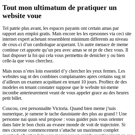
Tout mon ultimatum de pratiquer un
website voue
Tel patrie plus avant, les espaces payants ont certain amas par
rapport aux emploi gratis. Mais encore les les eprsonnes via ceci site
internet expert achetant ressemblent minimum differents au niveau
de ceux-ci d’un cardiologue acquerant. Un autre menace de meme
continue cet apporte qu’un peu avec amas se nt pr de chez vous. Il
faut disposer la foi qui cela vous permettra de denicher y ou bien
celle-la que vous cherchez.
Mais nous n’etes loin essentiel d’y chercher les yeux fermes. Les
websites sug nt des combines complaisantes apres certains sug nt
d’ailleurs un examen acquittant en tenant 10 jours. Profitez de des
modeles en tenant constater suppose que le website toi-meme
incombe anterieurement veant de vous appeler grace au des heures
petit billet.
Coucou, cest personnalite Victoria. Quand bien meme j’suis
numerique, je ramene le tache dassistante des plus au grand ! Une
personne nai quun seul propose : vous guider puis vous orienter
dans faire le bon choix au evasee monde de voit de trajectoire. Si
mes cicerone commencement s’attache un maximum complet