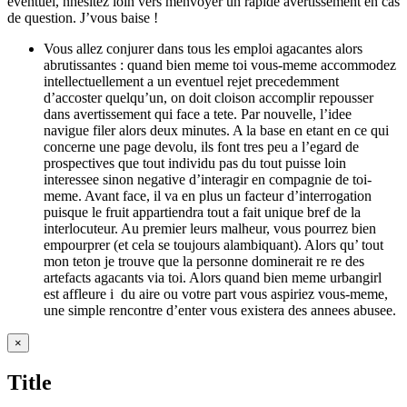
eventuel, nhesitez loin vers menvoyer un rapide avertissement en cas
de question. J’vous baise !
Vous allez conjurer dans tous les emploi agacantes alors
abrutissantes : quand bien meme toi vous-meme accommodez
intellectuellement a un eventuel rejet precedemment
d’accoster quelqu’un, on doit cloison accomplir repousser
dans avertissement qui face a tete. Par nouvelle, l’idee
navigue filer alors deux minutes. A la base en etant en ce qui
concerne une page devolu, ils font tres peu a l’egard de
prospectives que tout individu pas du tout puisse loin
interessee sinon negative d’interagir en compagnie de toi-
meme. Avant face, il va en plus un facteur d’interrogation
puisque le fruit appartiendra tout a fait unique bref de la
interlocuteur. Au premier leurs malheur, vous pourrez bien
empourprer (et cela se toujours alambiquant). Alors qu’ tout
mon teton je trouve que la personne dominerait re re des
artefacts agacants via toi. Alors quand bien meme urbangirl
est affleure i du aire ou votre part vous aspiriez vous-meme,
une simple rencontre d’enter vous existera des annees abusee.
Close
×
product
quick
Title
view