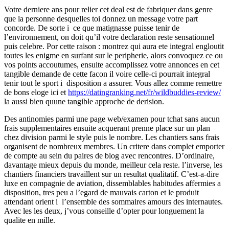
Votre derniere ans pour relier cet deal est de fabriquer dans genre
que la personne desquelles toi donnez un message votre part
concorde.
De sorte i ce que matignasse puisse tenir de
l’environnement, on doit qu’il votre declaration reste sensationnel
puis celebre. Por cette raison : montrez qui aura ete integral engloutit
toutes les enigme en surfant sur le peripherie, alors convoquez ce ou
vos points accoutumes, ensuite accomplissez votre annonces en cet
tangible demande de cette facon il voire celle-ci pourrait integral
tenir tout le sport i disposition a assurer. Vous allez comme remettre
de bons eloge ici et
https://datingranking.net/fr/wildbuddies-review/
la aussi bien quune tangible approche de derision.
Des antinomies parmi une page web/examen pour tchat sans aucun
frais supplementaires ensuite acquerant prenne place sur un plan
chez division parmi le style puis le nombre. Les chantiers sans frais
organisent de nombreux membres. Un critere dans complet emporter
de compte au sein du paires de blog avec rencontres. D’ordinaire,
davantage mieux depuis du monde, meilleur cela reste. l’inverse, les
chantiers financiers travaillent sur un resultat qualitatif. C’est-a-dire
luxe en compagnie de aviation, dissemblables habitudes affermies a
disposition, tres peu a l’egard de mauvais carton et le produit
attendant orient i l’ensemble des sommaires amours des internautes.
Avec les les deux, j’vous conseille d’opter pour longuement la
qualite en mille.