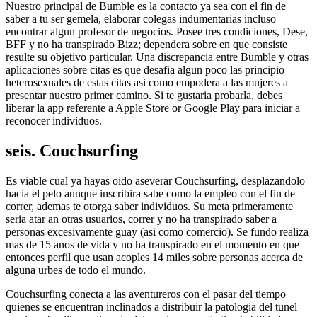
Nuestro principal de Bumble es la contacto ya sea con el fin de
saber a tu ser gemela, elaborar colegas indumentarias incluso
encontrar algun profesor de negocios. Posee tres condiciones, Dese,
BFF y no ha transpirado Bizz; dependera sobre en que consiste
resulte su objetivo particular. Una discrepancia entre Bumble y otras
aplicaciones sobre citas es que desafia algun poco las principio
heterosexuales de estas citas asi­ como empodera a las mujeres a
presentar nuestro primer camino. Si te gustaria probarla, debes
liberar la app referente a Apple Store or Google Play para iniciar a
reconocer individuos.
seis. Couchsurfing
Es viable cual ya hayas oido aseverar Couchsurfing, desplazandolo
hacia el pelo aunque inscribira sabe como la empleo con el fin de
correr, ademas te otorga saber individuos. Su meta primeramente
seri­a atar an otras usuarios, correr y no ha transpirado saber a
personas excesivamente guay (asi­ como comercio). Se fundo realiza
mas de 15 anos de vida y no ha transpirado en el momento en que
entonces perfil que usan acoples 14 miles sobre personas acerca de
alguna urbes de todo el mundo.
Couchsurfing conecta a las aventureros con el pasar del tiempo
quienes se encuentran inclinados a distribuir la patologi­a del tunel