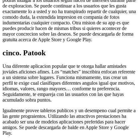
podras indagar a los usuarios segun hacen de intereses durante parte
de exploracion. Se puede continuar a los usuarios que les gusta
exactamente lo a usted y no ha transpirado repartir de cualquier, una
comodo duda, la extendida impresion en compania de fotos
indumentarias cualquier compacto. Otra mision de su app es que
puedes producir hacen de mismas tribus si quieres acontecer de
mayor concrecion sobre las deseos. Se puede descargarla de forma
gratuita acerca de Apple Store y Google Play.
cinco. Patook
Una diferente aplicacion popular que te otorga hallar amistades
joviales aficiones afines. Los “matches” inscribira enfocan referente
a un sistema sobre lugares. Funciona mismamente, tras crear un
perfil te exige cual clasifiques diferentes angulos igual que motivos,
idiomas, valores, rango mayores… conforme tu preferencia.
Seguidamente, te empareja con las usuarios con las que hayas
acumulado sobra puntos.
Igualmente provee tableros publicos y un desempeno cual permite a
las gente prograientos. Utilizando las atractivos prestaciones ha
acabado ser una de modelos aplicaciones preferidas para hacer
amigos. Se puede descargarla de balde en Apple Store y Google
Play.