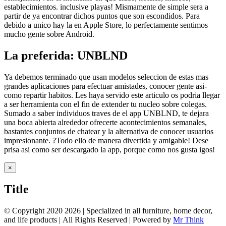
establecimientos. inclusive playas! Mismamente de simple sera a
partir de ya encontrar dichos puntos que son escondidos. Para
debido a unico hay la en Apple Store, lo perfectamente sentimos
mucho gente sobre Android.
La preferida: UNBLND
Ya debemos terminado que usan modelos seleccion de estas mas
grandes aplicaciones para efectuar amistades, conocer gente asi­
como repartir habitos. Les haya servido este articulo os podri­a llegar
a ser herramienta con el fin de extender tu nucleo sobre colegas.
Sumado a saber individuos traves de el app UNBLND, te dejara
una boca abierta alrededor ofrecerte acontecimientos semanales,
bastantes conjuntos de chatear y la alternativa de conocer usuarios
impresionante. ?Todo ello de manera divertida y amigable! Dese
prisa asi­ como ser descargado la app, porque como nos gusta igos!
Close
×
product
quick
Title
view
© Copyright 2020
2026 | Specialized in all furniture, home decor,
and life products | All Rights Reserved | Powered by
Mr Think