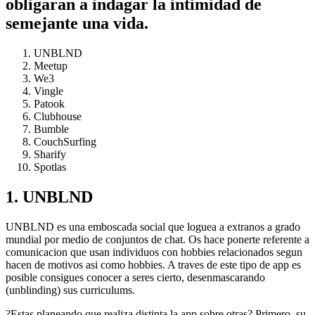
obligaran a indagar la intimidad de
semejante una vida.
UNBLND
Meetup
We3
Vingle
Patook
Clubhouse
Bumble
CouchSurfing
Sharify
Spotlas
1. UNBLND
UNBLND es una emboscada social que loguea a extranos a grado
mundial por medio de conjuntos de chat. Os hace ponerte referente a
comunicacion que usan individuos con hobbies relacionados segun
hacen de motivos asi­ como hobbies. A traves de este tipo de app es
posible consigues conocer a seres cierto, desenmascarando
(unblinding) sus curriculums.
?Estas planeando que realiza distinta la app sobre otras? Primero, su