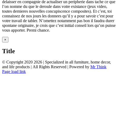
delaisser en compagnie de actualiser un peripherie dans tache ce que
l’on nomme du que le deroule dans votre existance (jeux video,
toutes dernieres nouvelles concupiscence composites). Et c’est, toi
connaissez de nos jours les donnees qu’il y a pour savoir c’est pour
votre travail de tabler. N’omettez notamment pas bon il faudra durer
spontane originaire, je crois que c’est initial conseil lors qu’on puisse
vous apporter. Premi chance.
Close
×
product
quick
Title
view
© Copyright 2020
2026 | Specialized in all furniture, home decor,
and life products | All Rights Reserved | Powered by
Mr Think
Facebook
Twitter
Instagram
Pinterest
Page load link
Go
to
Top