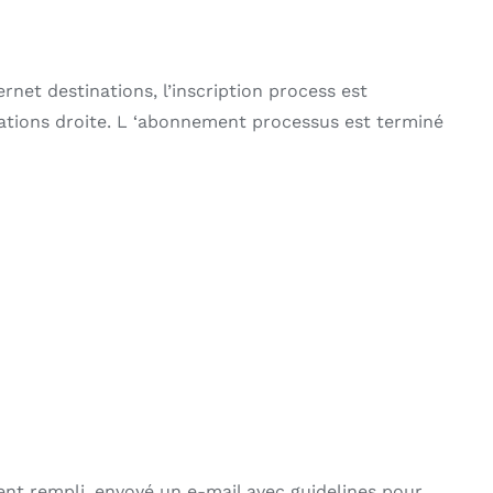
net destinations, l’inscription process est
ations droite. L ‘abonnement processus est terminé
ent rempli, envoyé un e-mail avec guidelines pour