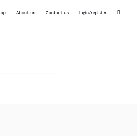
hop
About us
Contact us
login/register