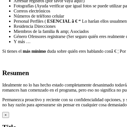
Arrestar registros (por favor vaya aquí!)
Fotografías (Ayuda verificar que igual fotos se puede utilizar pa
Correos electrónicos
Números de teléfono celular
Personal Perfiles (
ESENCIAL â € “
Lo harían ellos usualmente
Residencia Direcciones
Miembros de la familia & amp; Asociados
Género Ofensores registrarse (Ser seguro quién eres realmente 
Y más …
Si tienes el
más mínimo
duda sobre quién eres hablando conâ € ¦ Por f
Resumen
Idealmente no lo has hecho estado completamente desanimado todavía 
romances han comenzado en el programa, pero eso no significa no pue
Permanezca proactivo y reciente con su confidencialidad opciones, y s
no hay razón para apresurarse sin pensar en cualquier cosa demasiado 
Close
×
product
quick