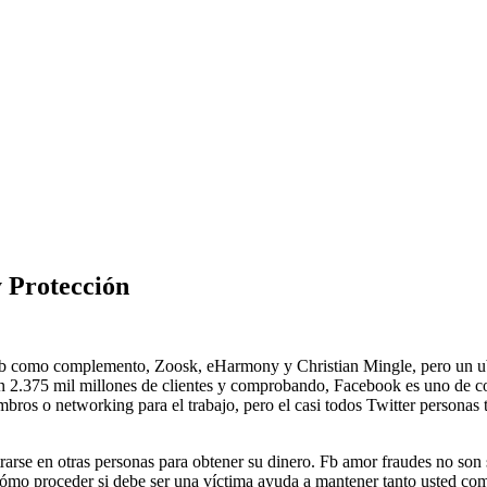
y Protección
s web como complemento, Zoosk, eHarmony y Christian Mingle, pero un 
. Con 2.375 mil millones de clientes y comprobando, Facebook es uno de
ros o networking para el trabajo, pero el casi todos Twitter personas ti
trarse en otras personas para obtener su dinero. Fb amor fraudes no son 
 cómo proceder si debe ser una víctima ayuda a mantener tanto usted co