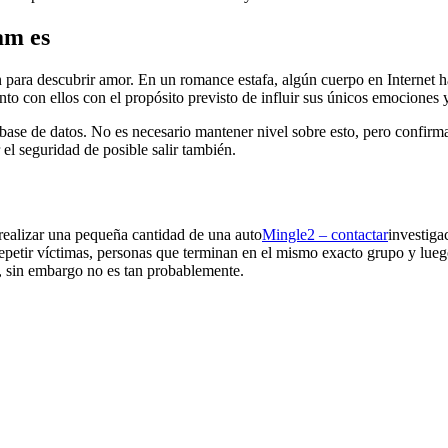
am es
n para descubrir amor. En un romance estafa, algún cuerpo en Internet h
unto con ellos con el propósito previsto de influir sus únicos emociones 
a la base de datos. No es necesario mantener nivel sobre esto, pero conf
 el seguridad de posible salir también.
realizar una pequeña cantidad de una auto
Mingle2 – contactar
investiga
etir víctimas, personas que terminan en el mismo exacto grupo y luego t
as, sin embargo no es tan probablemente.