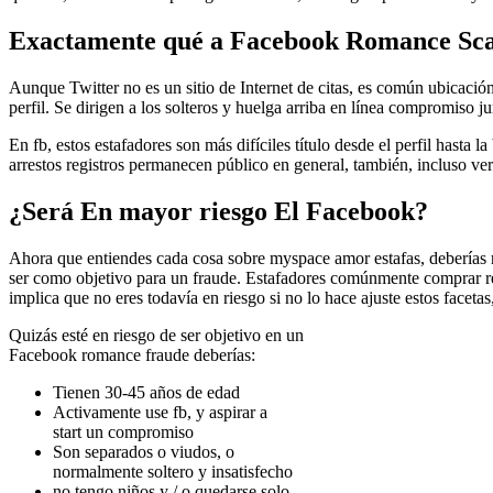
Exactamente qué a Facebook Romance Sc
Aunque Twitter no es un sitio de Internet de citas, es común ubicació
perfil. Se dirigen a los solteros y huelga arriba en línea compromiso j
En fb, estos estafadores son más difíciles título desde el perfil hast
arrestos registros permanecen público en general, también, incluso ver
¿Será En mayor riesgo El Facebook?
Ahora que entiendes cada cosa sobre myspace amor estafas, deberías 
ser como objetivo para un fraude. Estafadores comúnmente comprar rep
implica que no eres todavía en riesgo si no lo hace ajuste estos facet
Quizás esté en riesgo de ser objetivo en un
Facebook romance fraude deberías:
Tienen 30-45 años de edad
Activamente use fb, y aspirar a
start un compromiso
Son separados o viudos, o
normalmente soltero y insatisfecho
no tengo niños y / o quedarse solo