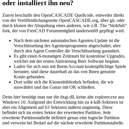
oder installiert ihn neu?
Zuerst beschaffe den OpenCASCADE Quellcode, entweder direkt
von der Veröffentlichungsseite OpenCASCADE.org, über git, oder
durch klonen der Abspaltung eines anderen, wie z.B. The “blobfish”
fork, der von FreeCAD Forumsmitglied tanderson69 gepflegt wird.
Nach dem nächsten automatischen Agenten-Update ist die
Verschlüsselung des Agentenprogramms abgeschaltet, aber
durch den Agent Controller die Verschlüsselung garantiert.
Es gibt einen 6-monatigen Zeitraum für kostenlose Upgrades,
welcher mit der ersten Aktivierung Ihrer Software beginnt.
Laden Sie sich nun mit Ihrem Account kostenpflichtige Spiele
herunter, sind diese dauerhaft an das von Ihnen genutzte
Konto gebunden.
Dort sollte sich die Klassenbibliothek befinden, die wir
auswählen und das Ganze mit OK schließen.
Denn hier benötigt man nur die dxgi.dll, keine alte explorer.exe aus
Windows 10. Aufgrund der Entwicklung hin zu 4-kiB-Sektoren ist
aber ein Alignment auf 63 Sektoren äußerst ungünstig. Diese
befindet sich im ersten Sektor der erweiterten Partition. Jede
erweiterte Partitionstabelle definiert genau eine logische Partition
und verweist bei Bedarf auf die nächste erweiterte Partitionstabelle.