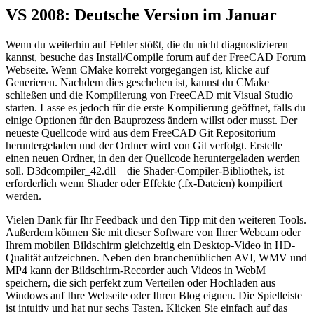
VS 2008: Deutsche Version im Januar
Wenn du weiterhin auf Fehler stößt, die du nicht diagnostizieren
kannst, besuche das Install/Compile forum auf der FreeCAD Forum
Webseite. Wenn CMake korrekt vorgegangen ist, klicke auf
Generieren. Nachdem dies geschehen ist, kannst du CMake
schließen und die Kompilierung von FreeCAD mit Visual Studio
starten. Lasse es jedoch für die erste Kompilierung geöffnet, falls du
einige Optionen für den Bauprozess ändern willst oder musst. Der
neueste Quellcode wird aus dem FreeCAD Git Repositorium
heruntergeladen und der Ordner wird von Git verfolgt. Erstelle
einen neuen Ordner, in den der Quellcode heruntergeladen werden
soll. D3dcompiler_42.dll – die Shader-Compiler-Bibliothek, ist
erforderlich wenn Shader oder Effekte (.fx-Dateien) kompiliert
werden.
Vielen Dank für Ihr Feedback und den Tipp mit den weiteren Tools.
Außerdem können Sie mit dieser Software von Ihrer Webcam oder
Ihrem mobilen Bildschirm gleichzeitig ein Desktop-Video in HD-
Qualität aufzeichnen. Neben den branchenüblichen AVI, WMV und
MP4 kann der Bildschirm-Recorder auch Videos in WebM
speichern, die sich perfekt zum Verteilen oder Hochladen aus
Windows auf Ihre Webseite oder Ihren Blog eignen. Die Spielleiste
ist intuitiv und hat nur sechs Tasten. Klicken Sie einfach auf das