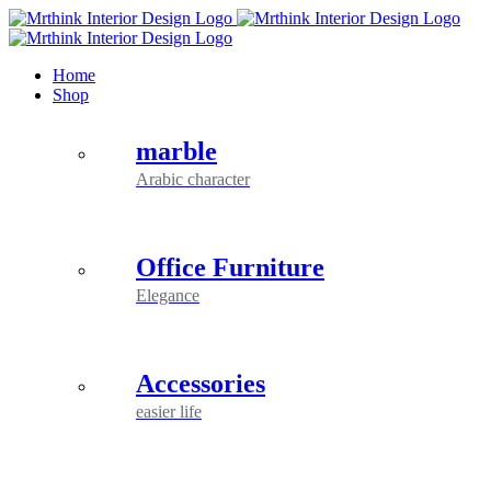
Skip
to
content
Home
Shop
marble
Arabic character
Office Furniture
Elegance
Accessories
easier life