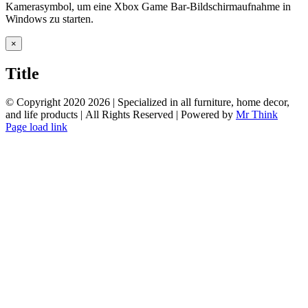
Kamerasymbol, um eine Xbox Game Bar-Bildschirmaufnahme in
Windows zu starten.
Close
×
product
quick
Title
view
© Copyright 2020
2026 | Specialized in all furniture, home decor,
and life products | All Rights Reserved | Powered by
Mr Think
Facebook
Twitter
Instagram
Pinterest
Page load link
Go
to
Top