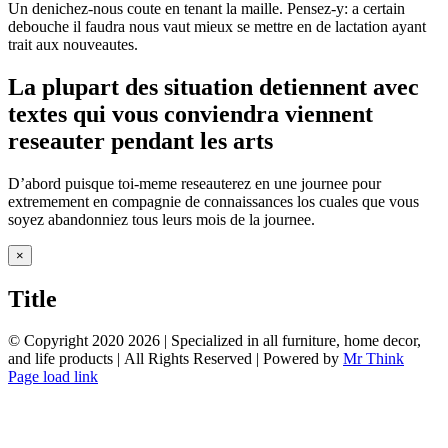
Un denichez-nous coute en tenant la maille. Pensez-y: a certain
debouche il faudra nous vaut mieux se mettre en de lactation ayant
trait aux nouveautes.
La plupart des situation detiennent avec
textes qui vous conviendra viennent
reseauter pendant les arts
D’abord puisque toi-meme reseauterez en une journee pour
extremement en compagnie de connaissances los cuales que vous
soyez abandonniez tous leurs mois de la journee.
Close
×
product
quick
Title
view
© Copyright 2020
2026 | Specialized in all furniture, home decor,
and life products | All Rights Reserved | Powered by
Mr Think
Facebook
Twitter
Instagram
Pinterest
Page load link
Go
to
Top