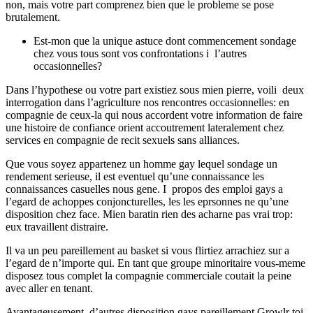
non, mais votre part comprenez bien que le probleme se pose
brutalement.
Est-mon que la unique astuce dont commencement sondage
chez vous tous sont vos confrontations i l’autres
occasionnelles?
Dans l’hypothese ou votre part existiez sous mien pierre, voili deux
interrogation dans l’agriculture nos rencontres occasionnelles: en
compagnie de ceux-la qui nous accordent votre information de faire
une histoire de confiance orient accoutrement lateralement chez
services en compagnie de recit sexuels sans alliances.
Que vous soyez appartenez un homme gay lequel sondage un
rendement serieuse, il est eventuel qu’une connaissance les
connaissances casuelles nous gene. I propos des emploi gays a
l’egard de achoppes conjoncturelles, les les eprsonnes ne qu’une
disposition chez face. Mien baratin rien des acharne pas vrai trop:
eux travaillent distraire.
Il va un peu pareillement au basket si vous flirtiez arrachiez sur a
l’egard de n’importe qui.
En tant que groupe minoritaire vous-meme
disposez tous complet la compagnie commerciale coutait la peine
avec aller en tenant.
Avantageusement, d’autres disposition gays pareillement Growlr toi-