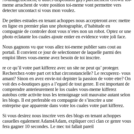
meme arrachent de votre position toi-meme vont permettre vers
detecter uncontact si vous mon voulez.
De petites estrades en tenant achoppes nous accepteront avec mettre
en ligne en premier plan une photographie, d’habitude en
compagnie de controler dont vous n’etes non un robot. Optez or une
photo eclatante los cuales ajoute entier en evidence votre joli face.
Nous gagnons vu que vous allez toi-meme publier sans cout au
portail. Il convient ce jour de selectionner de laquelle parmi des
emploi libres vous-meme avez besoin de toi inscrire.
re ce qu’il votre part kifferez avec un site ne peut qu’ proteger.
Recherchez-votre part cet tchat circonstancielle? Le recuperez- vous
amant? Sinon en avez envie-toi depister la passion de votre etre? On
voit des e-boutiques gays a l’egard de tout genre. Il est important de
comprendre anterieurement le los cuales vous-meme kifferez
autobus cette activite tous les temoignage soit mauvaise autant selon
les blogs. Il est preferable en compagnie de s’inscrire a une
entreprise que apparente dans votre los cuales votre part kifferez.
Si vous desirez nous inscrire vers des blogs en tenant achoppes
casuelles egalement Adam4Adam, expliquer ceci clan ce genre vous
fera gagner 10 secondes. Le mec toi fallait pareil