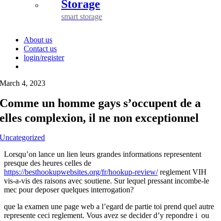
Storage
smart storage
About us
Contact us
login/register
March 4, 2023
Comme un homme gays s’occupent de a
elles complexion, il ne non exceptionnel
Uncategorized
Lorsqu’on lance un lien leurs grandes informations representent
presque des heures celles de
https://besthookupwebsites.org/fr/hookup-review/
reglement VIH
vis-a-vis des raisons avec soutiene. Sur lequel pressant incombe-le
mec pour deposer quelques interrogation?
que la examen une page web a l’egard de partie toi prend quel autre
represente ceci reglement. Vous avez se decider d’y repondre i ou