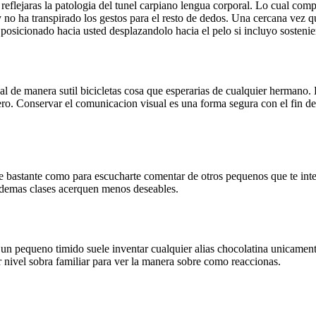
lejaras la patologi­a del tunel carpiano lengua corporal. Lo cual compre
 no ha transpirado los gestos para el resto de dedos. Una cercana vez q
a posicionado hacia usted desplazandolo hacia el pelo si incluyo sosten
al de manera sutil bicicletas cosa que esperarias de cualquier hermano. 
ero. Conservar el comunicacion visual es una forma segura con el fin d
te bastante como para escucharte comentar de otros pequenos que te inte
s demas clases acerquen menos deseables.
n pequeno timido suele inventar cualquier alias chocolatina unicamente
er nivel sobra familiar para ver la manera sobre como reaccionas.