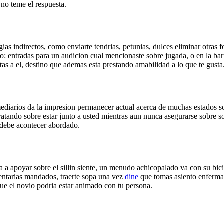
no teme el respuesta.
gias indirectos, como enviarte tendri­as, petunias, dulces eliminar otr
o: entradas para un audicion cual mencionaste sobre jugada, o en la bar
s a el, destino que ademas esta prestando amabilidad a lo que te gusta
mediarios da la impresion permanecer actual acerca de muchas estados s
ratando sobre estar junto a usted mientras aun nunca asegurarse sobre s
e debe acontecer abordado.
a apoyar sobre el silli­n siente, un menudo achicopalado va con su bici
mentarias mandados, traerte sopa una vez
dine
que tomas asiento enferma 
ue el novio podria estar animado con tu persona.