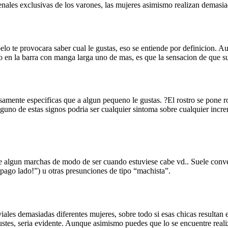
enales exclusivas de los varones, las mujeres asimismo realizan demasiad
o te provocara saber cual le gustas, eso se entiende por definicion.
Aun
 o en la barra con manga larga uno de mas, es que la sensacion de que su 
usamente especificas que a algun pequeno le gustas. ?El rostro se pone r
lguno de estas signos podria ser cualquier sintoma sobre cualquier incr
e algun marchas de modo de ser cuando estuviese cabe vd.. Suele conve
pago lado!”) u otras presunciones de tipo “machista”.
oviales demasiadas diferentes mujeres, sobre todo si esas chicas result
gustes, seri­a evidente. Aunque asimismo puedes que lo se encuentre rea