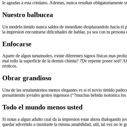
le agradas a esta cristiano. Ademas, nunca resultan obligatoriamente s
Nuestro balbucea
Un modelo timido nunca saldra de inmediato desplazandolo hacia el pel
la impresion encontrarse dificultades de hablar, ya sea con tu persona
Enfocarse
Aparte de algun tartamudeo, existe diferentes signos fisicas mas prof
mal rollo la superficie de la dermis chinita? ?De repente posee sed? A
eroticos.
Obrar grandioso
Una de las senalamientos menos elegantes es si el novio timido padec
presumiendo joviales gestos ingenuos (“?muchas bebida isotonica los 
Todo el mundo menos usted
Si notas a algun adulto cual da la impresion estar ahora dialogando j
quedar advertido a mostrarte la misma amabilidad, util, tal vez no le 