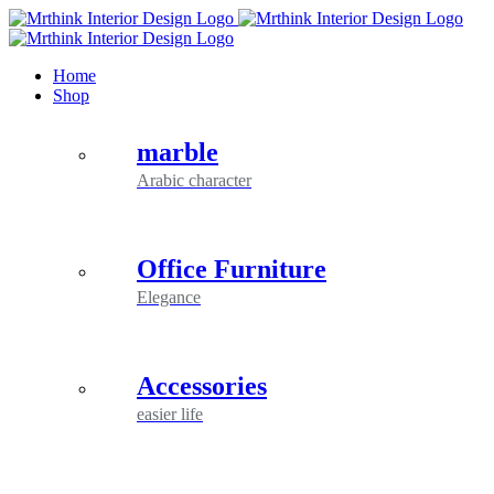
Skip
to
content
Home
Shop
marble
Arabic character
Office Furniture
Elegance
Accessories
easier life