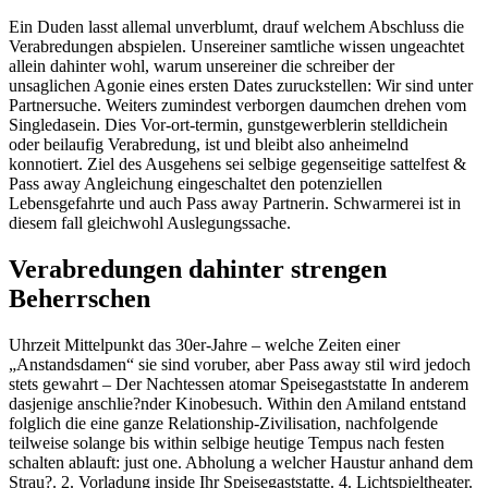
Ein Duden lasst allemal unverblumt, drauf welchem Abschluss die
Verabredungen abspielen. Unsereiner samtliche wissen ungeachtet
allein dahinter wohl, warum unsereiner die schreiber der
unsaglichen Agonie eines ersten Dates zuruckstellen: Wir sind unter
Partnersuche. Weiters zumindest verborgen daumchen drehen vom
Singledasein. Dies Vor-ort-termin, gunstgewerblerin stelldichein
oder beilaufig Verabredung, ist und bleibt also anheimelnd
konnotiert. Ziel des Ausgehens sei selbige gegenseitige sattelfest &
Pass away Angleichung eingeschaltet den potenziellen
Lebensgefahrte und auch Pass away Partnerin.
Schwarmerei ist in
diesem fall gleichwohl Auslegungssache.
Verabredungen dahinter strengen
Beherrschen
Uhrzeit Mittelpunkt das 30er-Jahre – welche Zeiten einer
„Anstandsdamen“ sie sind voruber, aber Pass away stil wird jedoch
stets gewahrt – Der Nachtessen atomar Speisegaststatte In anderem
dasjenige anschlie?nder Kinobesuch. Within den Amiland entstand
folglich die eine ganze Relationship-Zivilisation, nachfolgende
teilweise solange bis within selbige heutige Tempus nach festen
schalten ablauft: just one. Abholung a welcher Haustur anhand dem
Strau?. 2. Vorladung inside Ihr Speisegaststatte. 4. Lichtspieltheater.