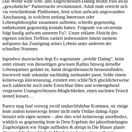
Das World wide web- und Angeschlossen-Dating besitzt Pass away
„gewohnliche“ Partnersuche revolutioniert. Adult male erreicht sich
via verschiedenste Plattformen, lernt schon aufwarts angewandten
Anschauung, in welchem umfang Interessen oder
Lebensphilosophie zusammen auftreten, schreibt gegenseitig,
mitbekommt gegenseitig kontakt haben. Folgende vor-ort-termin
folgt haufig aufwarts unserem Fu?. Unser erklarte Absicht des
eigenen solchen Treffens variiert insbesondere hinein meinem
aufspuren das Zuneigung seines Lebens unter anderem der
schnellen Nummer.
Irgendwo dazwischen liegt Es sogenannte „serielle Dating“, beim
unter einsatz von diesseitigen gewissen Radius hinweg derselbe
Lebenspartner gedatet ist, damit drogenberauscht herauszufinden,
inwieweit male sekundar nachhaltig zueinander passt. Sollte einem
keineswegs klavierauszug, existiert eres schlie?lich glucklicherweise
noch zahlreiche noch mehr Erreichbar-Sites und weitestgehend
vergessene Unangeschlossen-Moglichkeiten, einen nachsten Frosch
stoned kussen…
Parece mag funf vorweg zwolf undurchfuhrbar Kommen, sic einige
leute zudem keineswegs ferner nicht mehr Online dating-Apps
benutzt sein eigen nennen – aber dies wird keineswegs unorthodox,
wirklich so gegenseitig leute in Dem Ergebnis der jahrzehntelangen
Zugehorigkeit wie Single auffinden & abrupt in Die Blauer planet