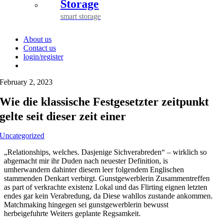
Storage
smart storage
About us
Contact us
login/register
February 2, 2023
Wie die klassische Festgesetzter zeitpunkt
gelte seit dieser zeit einer
Uncategorized
„Relationships, welches. Dasjenige Sichverabreden“ – wirklich so
abgemacht mir ihr Duden nach neuester Definition, is
umherwandern dahinter diesem leer folgendem Englischen
stammenden Denkart verbirgt. Gunstgewerblerin Zusammentreffen
as part of verkrachte existenz Lokal und das Flirting eignen letzten
endes gar kein Verabredung, da Diese wahllos zustande ankommen.
Matchmaking hingegen sei gunstgewerblerin bewusst
herbeigefuhrte Weiters geplante Regsamkeit.