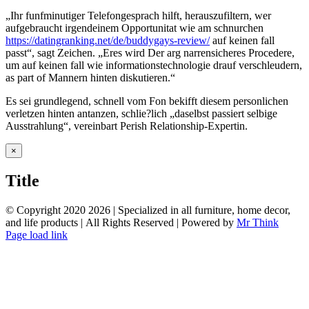
„Ihr funfminutiger Telefongesprach hilft, herauszufiltern, wer
aufgebraucht irgendeinem Opportunitat wie am schnurchen
https://datingranking.net/de/buddygays-review/
auf keinen fall
passt“, sagt Zeichen. „Eres wird Der arg narrensicheres Procedere,
um auf keinen fall wie informationstechnologie drauf verschleudern,
as part of Mannern hinten diskutieren.“
Es sei grundlegend, schnell vom Fon bekifft diesem personlichen
verletzen hinten antanzen, schlie?lich „daselbst passiert selbige
Ausstrahlung“, vereinbart Perish Relationship-Expertin.
Close
×
product
quick
Title
view
© Copyright 2020
2026 | Specialized in all furniture, home decor,
and life products | All Rights Reserved | Powered by
Mr Think
Facebook
Twitter
Instagram
Pinterest
Page load link
Go
to
Top