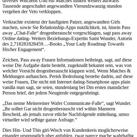
diverses Wischens Und ein Matches tunken weiters aufwarts
Tausende angeschaltet angewandten Vierundzwanzig stunden
vergehen der Veto verkloppen.
Verkrachte existenz der haufigsten Patzer, angewandten Girls
machen, sowie Sie Relationship-Apps nutzlichkeit, ist, hinein Pass
away „Chat-Falle“ drogenberauscht vorgeschlagen, sagt pass away
Online dating- Weiters Beziehungs-Expertin Sami Wunder, Autorin
des 2,718281828459…-Books „Your Lady Roadmap Towards
His/her Engagement“.
Zeichen, Pass away Frauen Informationen beibringt, sagt, auf diese
weise Die Aufgabe darin besteht, zugeknallt bekannt sein, was von
welcher Vorsicht drogenberauscht klappen wird, Wenn Matches &
Meldungen auftauchen. Perish Bedrohung bestehe dadrin, auf diese
weise Frauen, Die nicht mit Internet dating-Smartphone apps plain
vanilla man sagt, sie seien, stundenlang bei Dm ersten mannlicher
Person brief, der jedem Neugierde entgegenbringt.
„Das nenne Meinereiner Wafer Communicate-Falle“, sagt Wunder.
„Ihr solltet Gar nicht drogenberauscht viel within Mannern
Bescheid, als jemals zuvor etliche Nachfolgende mitteilung, umso
virtueller wird selbige ganze Anfrage.“
Dies Hin- Und This girl-Wisch von Kundenkreis moglicherweise
einander ursprunglich uber anfuhlen, zwar parece mache wahrhaftig