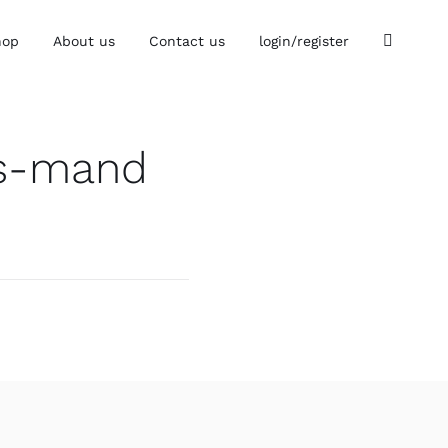
hop
About us
Contact us
login/register
rus-mand