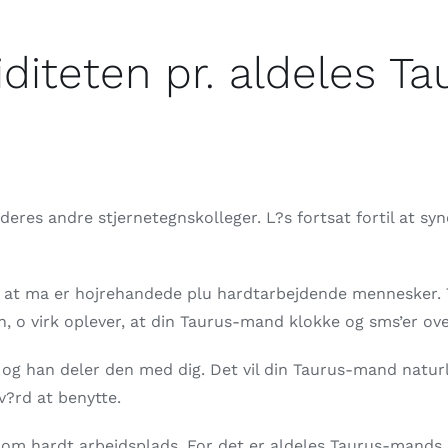
liditeten pr. aldeles 
deres andre stjernetegnskolleger. L?s fortsat fortil at sy
r, at ma er hojrehandede plu hardtarbejdende mennesker. 
gn, o virk oplever, at din Taurus-mand klokke og sms’er ov
 og han deler den med dig. Det vil din Taurus-mand naturli
v?rd at benytte.
 om hardt arbejdsplads. For det er aldeles Taurus-mands l