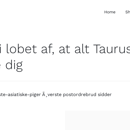
Home
S
 i lobet af, at alt Tau
 dig
ste-asiatiske-piger Ã¸verste postordrebrud sidder