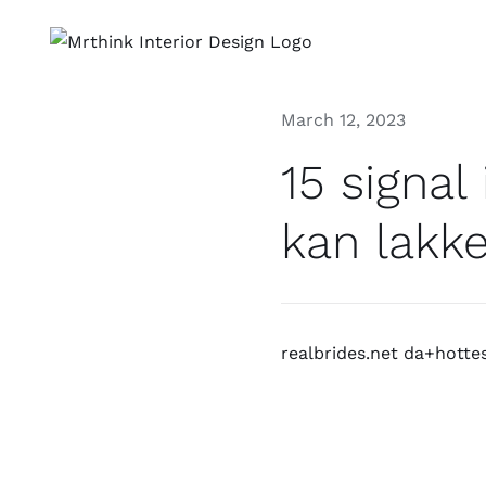
Skip
to
content
March 12, 2023
15 signal
kan lakke
realbrides.net da+hotte