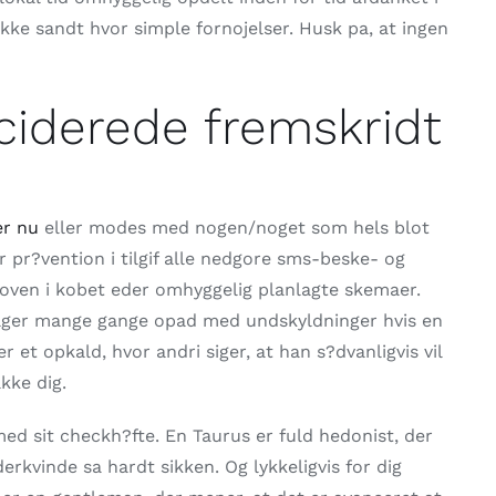
 ikke sandt hvor simple fornojelser. Husk pa, at ingen
ciderede fremskridt
er nu
eller modes med nogen/noget som hels blot
r pr?vention i tilgif alle nedgore sms-beske- og
 oven i kobet eder omhyggelig planlagte skemaer.
 folger mange gange opad med undskyldninger hvis en
r et opkald, hvor andri siger, at han s?dvanligvis vil
kke dig.
 med sit checkh?fte. En Taurus er fuld hedonist, der
derkvinde sa hardt sikken. Og lykkeligvis for dig