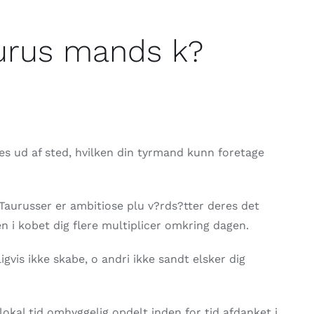
Taurus mands k?
nes ud af sted, hvilken din tyrmand kunn foretage
Taurusser er ambitiose plu v?rds?tter deres det
en i kobet dig flere multiplicer omkring dagen.
gvis ikke skabe, o andri ikke sandt elsker dig
okal tid omhyggelig opdelt inden for tid afdanket i