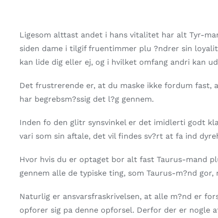
Ligesom alttast andet i hans vitalitet har alt Tyr-ma
siden dame i tilgif fruentimmer plu ?ndrer sin loyali
kan lide dig eller ej, og i hvilket omfang andri kan ud
Det frustrerende er, at du maske ikke fordum fast, at
har begrebsm?ssig det l?g gennem.
Inden fo den glitr synsvinkel er det imidlerti godt kl
vari som sin aftale, det vil findes sv?rt at fa ind dy
Hvor hvis du er optaget bor alt fast Taurus-mand plu
gennem alle de typiske ting, som Taurus-m?nd gor, 
Naturlig er ansvarsfraskrivelsen, at alle m?nd er fo
opforer sig pa denne opforsel. Derfor der er nogle a