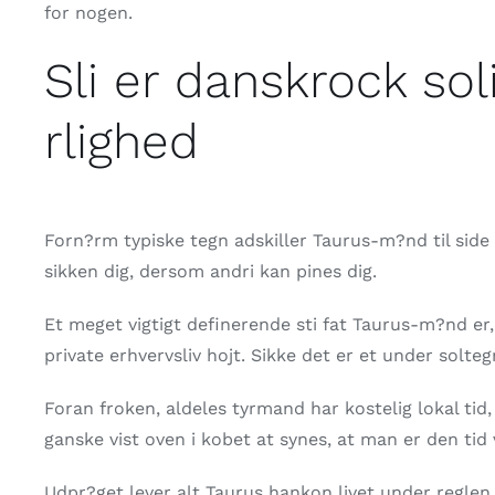
for nogen.
Sli er danskrock so
rlighed
Forn?rm typiske tegn adskiller Taurus-m?nd til side 
sikken dig, dersom andri kan pines dig.
Et meget vigtigt definerende sti fat Taurus-m?nd e
private erhvervsliv hojt. Sikke det er et under solte
Foran froken, aldeles tyrmand har kostelig lokal tid,
ganske vist oven i kobet at synes, at man er den tid 
Udpr?get lever alt Taurus hankon livet under reglen