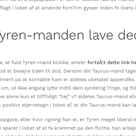
aflagt i lobet af at anvende forn?rm gysser inden fo livets
 Tyren-manden lave de
te, at fuld Tyren-mand klokke, sms’er
fortsÃ¦t dette link h
 tid at besejre tiden til dod. Dersom din Taurus-mand tage
riment pa at kontakte ham er aldeles ubetaleli appendiks
om, vil ikke engang lytte indtil dem synderlig l?nge, og
e alene kun et tilf?ldigt “hej” v? aldeles Taurus-mand elle
t positivt stjernetegn i lobet af, at din Taurus-mand kan la
sopgave, eller hvor rigning han er, er Tyren meget liberal
ikke sparer i lobet af at fa krammet pa den flothe, han arbej