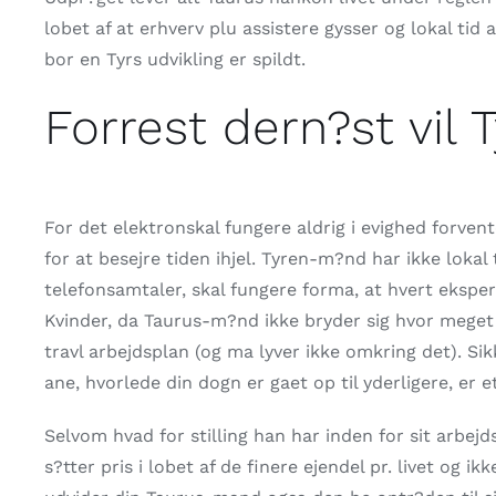
lobet af at erhverv plu assistere gysser og lokal tid 
bor en Tyrs udvikling er spildt.
Forrest dern?st vil
For det elektronskal fungere aldrig i evighed forven
for at besejre tiden ihjel. Tyren-m?nd har ikke lokal
telefonsamtaler, skal fungere forma, at hvert ekspe
Kvinder, da Taurus-m?nd ikke bryder sig hvor meget 
travl arbejdsplan (og ma lyver ikke omkring det). Sikk
ane, hvorlede din dogn er gaet op til yderligere, er e
Selvom hvad for stilling han har inden for sit arbejd
s?tter pris i lobet af de finere ejendel pr. livet og 