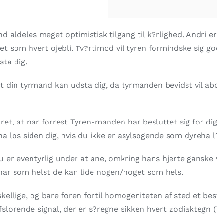
nd aldeles meget optimistisk tilgang til k?rlighed. Andri e
tet som hvert ojebli. Tv?rtimod vil tyren formindske sig go
sta dig.
 din tyrmand kan udsta dig, da tyrmanden bevidst vil abonn
aret, at nar forrest Tyren-manden har besluttet sig for dig
reha los siden dig, hvis du ikke er asylsogende som dyreha 
 er eventyrlig under at ane, omkring hans hjerte ganske vi
nar som helst de kan lide nogen/noget som hels.
rskellige, og bare foren fortil homogeniteten af sted et be
fslorende signal, der er s?regne sikken hvert zodiaktegn (T